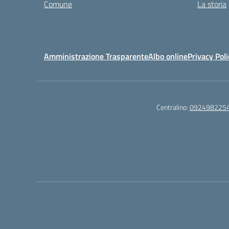
Comune
La storia
Amministrazione Trasparente
Albo online
Privacy Poli
Centralino:
092498225