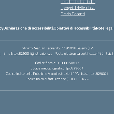
Le schede didattiche
I progetti delle classi
Orario Docenti
cy
Dichiarazione di accessibilità
Obiettivi di accessibilità
Note legal
Indirizzo:
Via San Leonardo, 27 91018 Salemi (TP)
4
Email:
tpic829001@istruzione.it
Posta elettronica certificata (PEC):
tpic8
Codice fiscale: 81000150813
Codice meccanografico:
tpic829001
Codice Indice delle Pubbliche Amministrazioni (IPA): istsc_tpic829001
Codice unico di fatturazione (CUF): UFLN7A