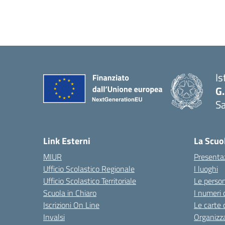
Is
G.
Sa
Link Esterni
La Scuo
MIUR
Presenta
Ufficio Scolastico Regionale
I luoghi
Ufficio Scolastico Territoriale
Le perso
Scuola in Chiaro
I numeri 
Iscrizioni On Line
Le carte 
Invalsi
Organizz