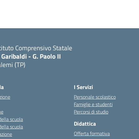
tituto Comprensivo Statale
 Garibaldi - G. Paolo II
lemi (TP)
la
I Servizi
zione
Personale scolastico
Famiglie e studenti
ne
Percorsi di studio
della scuola
Didattica
della scuola
Offerta formativa
azione