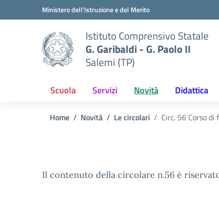
Vai ai contenuti
Vai al menu di navigazione
Vai al footer
Ministero dell'Istruzione e del Merito
Istituto Comprensivo Statale
G. Garibaldi - G. Paolo II
Salemi (TP)
Scuola
Servizi
Novità
Didattica
Home
Novità
Le circolari
Circ. 56 Corso di
Il contenuto della circolare n.56 è riservato