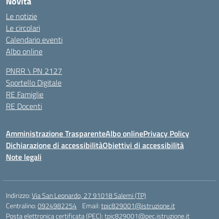
Novità
Le notizie
Le circolari
Calendario eventi
Albo online
PNRR \ PN 2127
Sportello Digitale
RE Famiglie
RE Docenti
Amministrazione Trasparente
Albo online
Privacy Policy
Dichiarazione di accessibilità
Obiettivi di accessibilità
Note legali
Indirizzo:
Via San Leonardo, 27 91018 Salemi (TP)
Centralino:
0924982254
Email:
tpic829001@istruzione.it
Posta elettronica certificata (PEC):
tpic829001@pec.istruzione.it