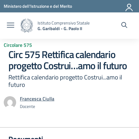
Vai ai contenuti
Vai al menu di navigazione
Vai al footer
Ministero dell'Istruzione e del Merito
Istituto Comprensivo Statale
G. Garibaldi - G. Paolo II
Circolare 575
Circ 575 Rettifica calendario
progetto Costrui…amo il futuro
Rettifica calendario progetto Costrui...amo il
futuro
Francesca Ciulla
Docente