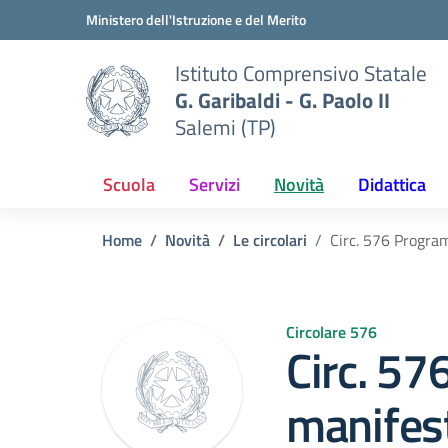
Vai ai contenuti
Vai al menu di navigazione
Vai al footer
Ministero dell'Istruzione e del Merito
Istituto Comprensivo Statale
G. Garibaldi - G. Paolo II
Salemi (TP)
Scuola
Servizi
Novità
Didattica
Home
Novità
Le circolari
Circ. 576 Program
Circolare 576
Circ. 5
manifest