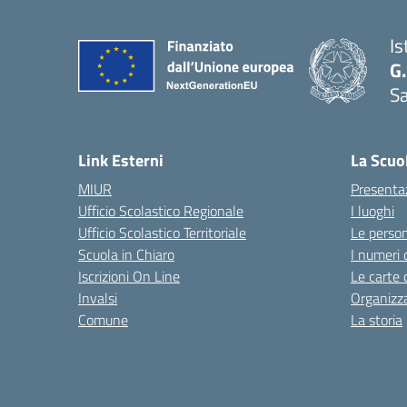
Is
G.
Sa
Link Esterni
La Scuo
MIUR
Presenta
Ufficio Scolastico Regionale
I luoghi
Ufficio Scolastico Territoriale
Le perso
Scuola in Chiaro
I numeri 
Iscrizioni On Line
Le carte 
Invalsi
Organizz
Comune
La storia