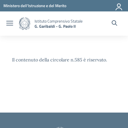
Vai ai contenuti
Vai al menu di navigazione
Vai al footer
Ministero dell'Istruzione e del Merito
Istituto Comprensivo Statale
G. Garibaldi - G. Paolo II
Il contenuto della circolare n.585 è riservato.