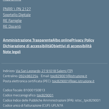
PNRR \ PN 2127
Sportello Digitale
RE Famiglie
RE Docenti
Amministrazione Trasparente
Albo online
Privacy Policy
Dichiarazione di accessibilità
Obiettivi di accessibilità
Note legali
Indirizzo:
Via San Leonardo, 27 91018 Salemi (TP)
Centralino:
0924982254
Email:
tpic829001@istruzione.it
Posta elettronica certificata (PEC):
tpic829001@pec.istruzione.it
Codice fiscale: 81000150813
Codice meccanografico:
tpic829001
Codice Indice delle Pubbliche Amministrazioni (IPA): istsc_tpic829001
Codice unico di fatturazione (CUF): UFLN7A