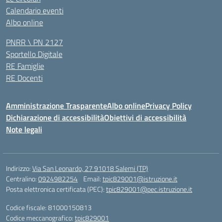
Calendario eventi
Albo online
PNRR \ PN 2127
Sportello Digitale
RE Famiglie
RE Docenti
Amministrazione Trasparente
Albo online
Privacy Policy
Dichiarazione di accessibilità
Obiettivi di accessibilità
Note legali
Indirizzo:
Via San Leonardo, 27 91018 Salemi (TP)
Centralino:
0924982254
Email:
tpic829001@istruzione.it
Posta elettronica certificata (PEC):
tpic829001@pec.istruzione.it
Codice fiscale: 81000150813
Codice meccanografico:
tpic829001