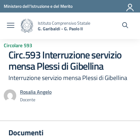
Vai ai contenuti
Vai al menu di navigazione
Vai al footer
Ministero dell'Istruzione e del Merito
Istituto Comprensivo Statale
G. Garibaldi - G. Paolo II
Circolare 593
Circ.593 Interruzione servizio
mensa Plessi di Gibellina
Interruzione servizio mensa Plessi di Gibellina
Rosalia Angelo
Docente
Documenti