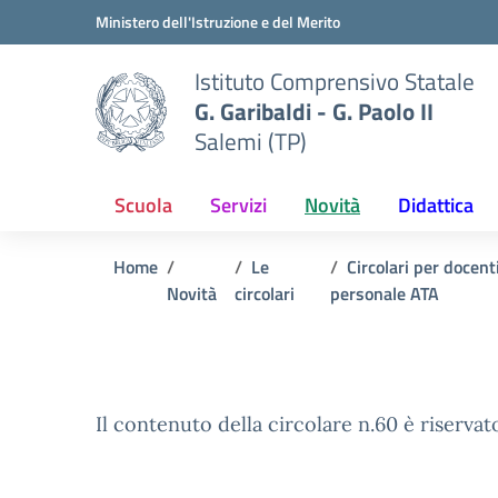
Vai ai contenuti
Vai al menu di navigazione
Vai al footer
Ministero dell'Istruzione e del Merito
Istituto Comprensivo Statale
G. Garibaldi - G. Paolo II
Salemi (TP)
Scuola
Servizi
Novità
Didattica
Home
Le
Circolari per docent
Novità
circolari
personale ATA
Il contenuto della circolare n.60 è riservat