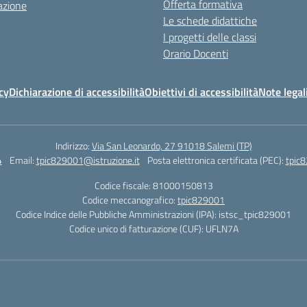
Offerta formativa
azione
Le schede didattiche
I progetti delle classi
Orario Docenti
cy
Dichiarazione di accessibilità
Obiettivi di accessibilità
Note legal
Indirizzo:
Via San Leonardo, 27 91018 Salemi (TP)
4
Email:
tpic829001@istruzione.it
Posta elettronica certificata (PEC):
tpic8
Codice fiscale: 81000150813
Codice meccanografico:
tpic829001
Codice Indice delle Pubbliche Amministrazioni (IPA): istsc_tpic829001
Codice unico di fatturazione (CUF): UFLN7A