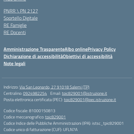
PNRR \ PN 2127
Sportello Digitale
RE Famiglie
RE Docenti
Amministrazione Trasparente
Albo online
Privacy Policy
Dichiarazione di accessibilità
Obiettivi di accessibilità
Note legali
Indirizzo:
Via San Leonardo, 27 91018 Salemi (TP)
Centralino:
0924982254
Email:
tpic829001@istruzione.it
Posta elettronica certificata (PEC):
tpic829001@pec.istruzione.it
Codice fiscale: 81000150813
Codice meccanografico:
tpic829001
Codice Indice delle Pubbliche Amministrazioni (IPA): istsc_tpic829001
Codice unico di fatturazione (CUF): UFLN7A