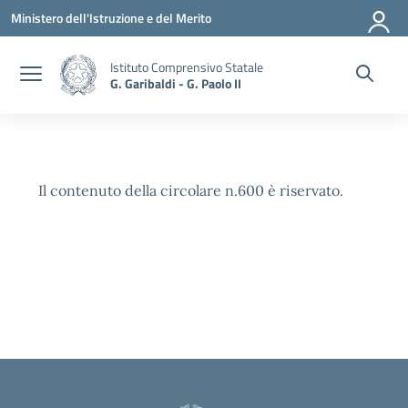
Vai ai contenuti
Vai al menu di navigazione
Vai al footer
Ministero dell'Istruzione e del Merito
Istituto Comprensivo Statale
G. Garibaldi - G. Paolo II
Il contenuto della circolare n.600 è riservato.