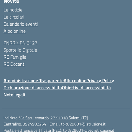
Novità
Le notizie
Le circolari
Calendario eventi
Albo online
PNRR \ PN 2127
Sportello Digitale
RE Famiglie
RE Docenti
Amministrazione Trasparente
Albo online
Privacy Policy
Dichiarazione di accessibilità
Obiettivi di accessibilità
Note legali
Indirizzo:
Via San Leonardo, 27 91018 Salemi (TP)
Centralino:
0924982254
Email:
tpic829001@istruzione.it
Posta elettronica certificata (PEC):
tpic829001@pec.istruzione.it