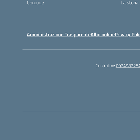
Comune
La storia
Amministrazione Trasparente
Albo online
Privacy Poli
Centralino:
092498225