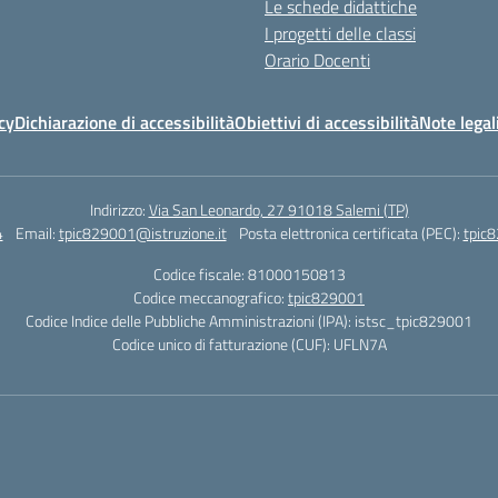
Le schede didattiche
I progetti delle classi
Orario Docenti
cy
Dichiarazione di accessibilità
Obiettivi di accessibilità
Note legal
Indirizzo:
Via San Leonardo, 27 91018 Salemi (TP)
4
Email:
tpic829001@istruzione.it
Posta elettronica certificata (PEC):
tpic8
Codice fiscale: 81000150813
Codice meccanografico:
tpic829001
Codice Indice delle Pubbliche Amministrazioni (IPA): istsc_tpic829001
Codice unico di fatturazione (CUF): UFLN7A