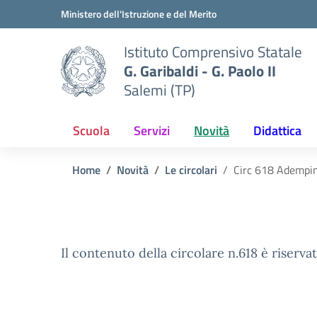
Vai ai contenuti
Vai al menu di navigazione
Vai al footer
Ministero dell'Istruzione e del Merito
Istituto Comprensivo Statale
G. Garibaldi - G. Paolo II
Salemi (TP)
Scuola
Servizi
Novità
Didattica
Home
Novità
Le circolari
Circ 618 Adempime
Il contenuto della circolare n.618 è riservat