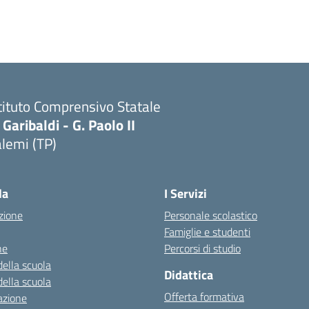
tituto Comprensivo Statale
 Garibaldi - G. Paolo II
lemi (TP)
la
I Servizi
zione
Personale scolastico
Famiglie e studenti
ne
Percorsi di studio
della scuola
Didattica
della scuola
Offerta formativa
azione