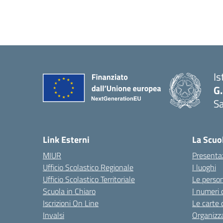
Is
G.
Sa
Link Esterni
La Scuo
MIUR
Presenta
Ufficio Scolastico Regionale
I luoghi
Ufficio Scolastico Territoriale
Le perso
Scuola in Chiaro
I numeri 
Iscrizioni On Line
Le carte 
Invalsi
Organizz