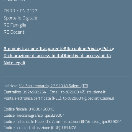
PNRR \ PN 2127
Sportello Digitale
RE Famiglie
RE Docenti
Amministrazione Trasparente
Albo online
Privacy Policy
Dichiarazione di accessibilità
Obiettivi di accessibilità
Note legali
Indirizzo:
Via San Leonardo, 27 91018 Salemi (TP)
Centralino:
0924982254
Email:
tpic829001@istruzione.it
Posta elettronica certificata (PEC):
tpic829001@pec.istruzione.it
Codice fiscale: 81000150813
Codice meccanografico:
tpic829001
Codice Indice delle Pubbliche Amministrazioni (IPA): istsc_tpic829001
Codice unico di fatturazione (CUF): UFLN7A