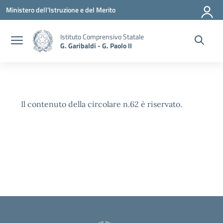
Vai ai contenuti
Vai al menu di navigazione
Vai al footer
Ministero dell'Istruzione e del Merito
Istituto Comprensivo Statale
G. Garibaldi - G. Paolo II
Il contenuto della circolare n.62 è riservato.