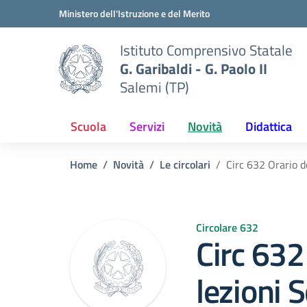
Vai ai contenuti
Vai al menu di navigazione
Vai al footer
Ministero dell'Istruzione e del Merito
Istituto Comprensivo Statale
G. Garibaldi - G. Paolo II
Salemi (TP)
Scuola
Servizi
Novità
Didattica
Home
Novità
Le circolari
Circ 632 Orario d
Circolare 632
Circ 632
lezioni 