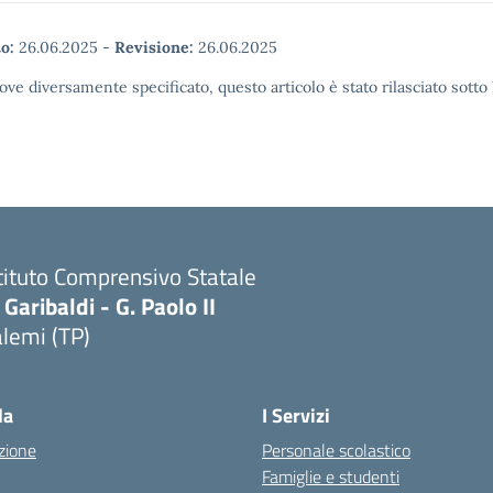
o:
26.06.2025
-
Revisione:
26.06.2025
ove diversamente specificato, questo articolo è stato rilasciato sott
tituto Comprensivo Statale
 Garibaldi - G. Paolo II
lemi (TP)
la
I Servizi
zione
Personale scolastico
Famiglie e studenti