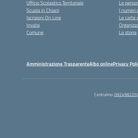
Ufficio Scolastico Territoriale
Le perso
Scuola in Chiaro
I numeri 
Iscrizioni On Line
Le carte 
Invalsi
Organizz
Comune
La storia
Amministrazione Trasparente
Albo online
Privacy Poli
Centralino:
092498225