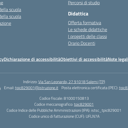
ne
Percorsi di studio
della scuola
Didattica
della scuola
Offerta formativa
azione
Le schede didattiche
I progetti delle classi
Orario Docenti
cy
Dichiarazione di accessibilità
Obiettivi di accessibilità
Note legal
Indirizzo:
Via San Leonardo, 27 91018 Salemi (TP)
4
Email:
tpic829001@istruzione.it
Posta elettronica certificata (PEC):
tpic8
Codice fiscale: 81000150813
Codice meccanografico:
tpic829001
Codice Indice delle Pubbliche Amministrazioni (IPA): istsc_tpic829001
Codice unico di fatturazione (CUF): UFLN7A