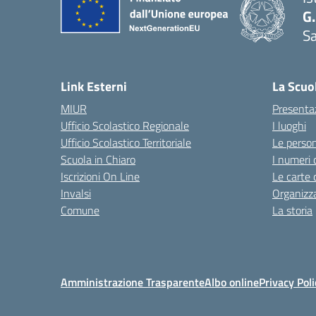
G.
Sa
Link Esterni
La Scuo
MIUR
Presenta
Ufficio Scolastico Regionale
I luoghi
Ufficio Scolastico Territoriale
Le perso
Scuola in Chiaro
I numeri 
Iscrizioni On Line
Le carte 
Invalsi
Organizz
Comune
La storia
Amministrazione Trasparente
Albo online
Privacy Poli