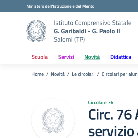
Vai ai contenuti
Vai al menu di navigazione
Vai al footer
Ministero dell'Istruzione e del Merito
Istituto Comprensivo Statale
G. Garibaldi - G. Paolo II
Salemi (TP)
Scuola
Servizi
Novità
Didattica
Home
Novità
Le circolari
Circolari per alun
Circolare 76
Circ. 76
servizio