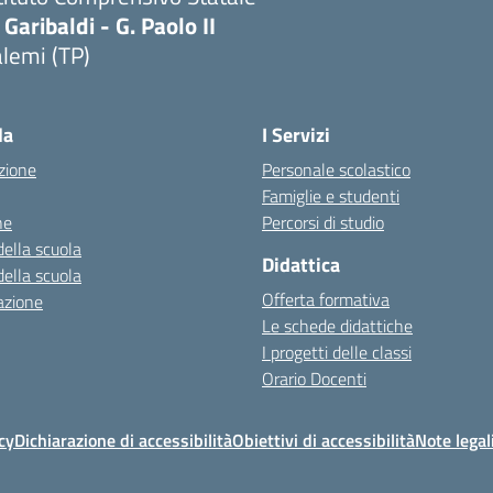
 Garibaldi - G. Paolo II
lemi (TP)
la
I Servizi
zione
Personale scolastico
Famiglie e studenti
ne
Percorsi di studio
della scuola
Didattica
della scuola
Offerta formativa
azione
Le schede didattiche
I progetti delle classi
Orario Docenti
cy
Dichiarazione di accessibilità
Obiettivi di accessibilità
Note legal