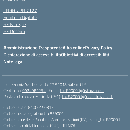
PNRR \ PN 2127
Sportello Digitale
RE Famiglie
RE Docenti
Amministrazione Trasparente
Albo online
Privacy Policy
Dichiarazione di accessibilità
Obiettivi di accessibilità
Note legali
Indirizzo:
Via San Leonardo, 27 91018 Salemi (TP)
Centralino:
0924982254
Email:
tpic829001@istruzione.it
Posta elettronica certificata (PEC):
tpic829001@pec.istruzione.it
Codice fiscale: 81000150813
Codice meccanografico:
tpic829001
Codice Indice delle Pubbliche Amministrazioni (IPA): istsc_tpic829001
Codice unico di fatturazione (CUF): UFLN7A