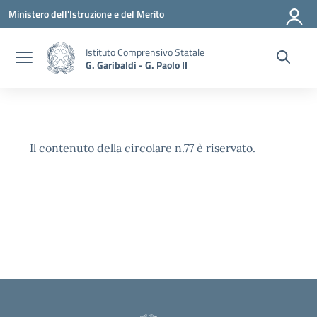
Vai ai contenuti
Vai al menu di navigazione
Vai al footer
Ministero dell'Istruzione e del Merito
Istituto Comprensivo Statale
G. Garibaldi - G. Paolo II
Il contenuto della circolare n.77 è riservato.