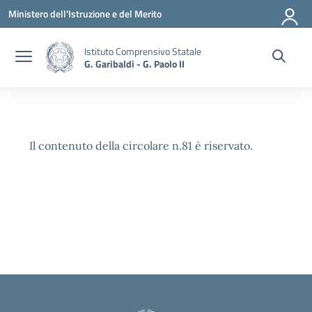
Vai ai contenuti
Vai al menu di navigazione
Vai al footer
Ministero dell'Istruzione e del Merito
Istituto Comprensivo Statale
G. Garibaldi - G. Paolo II
Il contenuto della circolare n.81 è riservato.