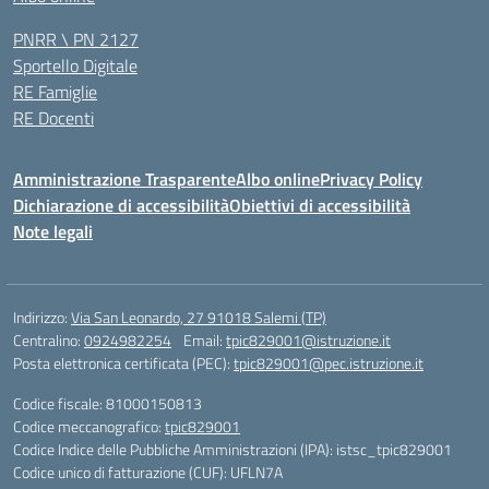
PNRR \ PN 2127
Sportello Digitale
RE Famiglie
RE Docenti
Amministrazione Trasparente
Albo online
Privacy Policy
Dichiarazione di accessibilità
Obiettivi di accessibilità
Note legali
Indirizzo:
Via San Leonardo, 27 91018 Salemi (TP)
Centralino:
0924982254
Email:
tpic829001@istruzione.it
Posta elettronica certificata (PEC):
tpic829001@pec.istruzione.it
Codice fiscale: 81000150813
Codice meccanografico:
tpic829001
Codice Indice delle Pubbliche Amministrazioni (IPA): istsc_tpic829001
Codice unico di fatturazione (CUF): UFLN7A