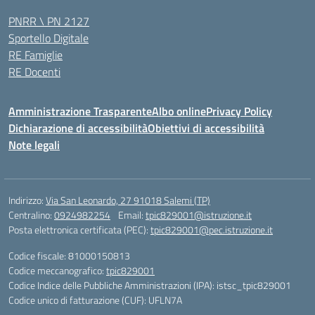
PNRR \ PN 2127
Sportello Digitale
RE Famiglie
RE Docenti
Amministrazione Trasparente
Albo online
Privacy Policy
Dichiarazione di accessibilità
Obiettivi di accessibilità
Note legali
Indirizzo:
Via San Leonardo, 27 91018 Salemi (TP)
Centralino:
0924982254
Email:
tpic829001@istruzione.it
Posta elettronica certificata (PEC):
tpic829001@pec.istruzione.it
Codice fiscale: 81000150813
Codice meccanografico:
tpic829001
Codice Indice delle Pubbliche Amministrazioni (IPA): istsc_tpic829001
Codice unico di fatturazione (CUF): UFLN7A