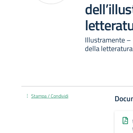
dell’illu
letteratu
Illustramente – F
della letteratura
Stampa / Condividi
Docu