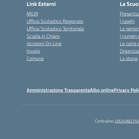
Link Esterni
La Scuo
MIUR
Presenta
Ufficio Scolastico Regionale
I luoghi
Ufficio Scolastico Territoriale
Le perso
Scuola in Chiaro
I numeri 
Iscrizioni On Line
Le carte 
Invalsi
Organizz
Comune
La storia
Amministrazione Trasparente
Albo online
Privacy Poli
Centralino:
092498225