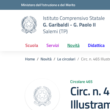
Vai ai contenuti
Vai al menu di navigazione
Vai al footer
Ministero dell'Istruzione e del Merito
Istituto Comprensivo Statale
G. Garibaldi - G. Paolo II
Salemi (TP)
Scuola
Servizi
Novità
Didattica
Home
Novità
Le circolari
Circ. n. 465 Illus
Circolare 465
Circ. n. 
Illustra