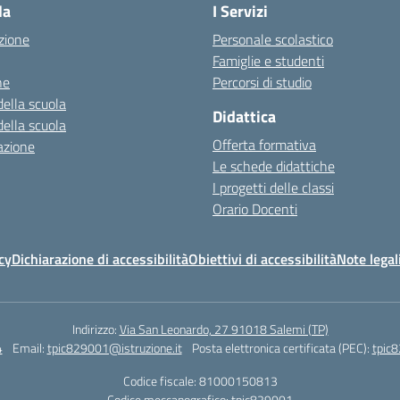
la
I Servizi
zione
Personale scolastico
Famiglie e studenti
ne
Percorsi di studio
della scuola
Didattica
della scuola
Offerta formativa
azione
Le schede didattiche
I progetti delle classi
Orario Docenti
cy
Dichiarazione di accessibilità
Obiettivi di accessibilità
Note legal
Indirizzo:
Via San Leonardo, 27 91018 Salemi (TP)
4
Email:
tpic829001@istruzione.it
Posta elettronica certificata (PEC):
tpic8
Codice fiscale: 81000150813
Codice meccanografico:
tpic829001