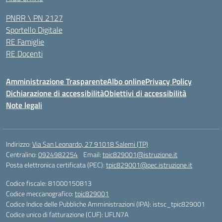
PNRR \ PN 2127
Sportello Digitale
RE Famiglie
RE Docenti
Amministrazione Trasparente
Albo online
Privacy Policy
Dichiarazione di accessibilità
Obiettivi di accessibilità
Note legali
Indirizzo:
Via San Leonardo, 27 91018 Salemi (TP)
Centralino:
0924982254
Email:
tpic829001@istruzione.it
Posta elettronica certificata (PEC):
tpic829001@pec.istruzione.it
Codice fiscale: 81000150813
Codice meccanografico:
tpic829001
Codice Indice delle Pubbliche Amministrazioni (IPA): istsc_tpic829001
Codice unico di fatturazione (CUF): UFLN7A