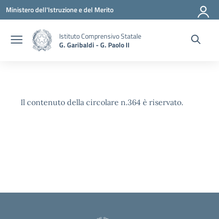
Vai ai contenuti
Vai al menu di navigazione
Vai al footer
Ministero dell'Istruzione e del Merito
Istituto Comprensivo Statale
G. Garibaldi - G. Paolo II
Il contenuto della circolare n.364 è riservato.