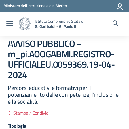
Vai ai contenuti
Vai al menu di navigazione
Vai al footer
Ministero dell'Istruzione e del Merito
Istituto Comprensivo Statale
G. Garibaldi - G. Paolo II
AVVISO PUBBLICO –
m_pi.AOOGABMI.REGISTRO-
UFFICIALEU.0059369.19-04-
2024
Percorsi educativi e formativi per il
potenziamento delle competenze, l’inclusione
e la socialità.
Stampa / Condividi
Tipologia