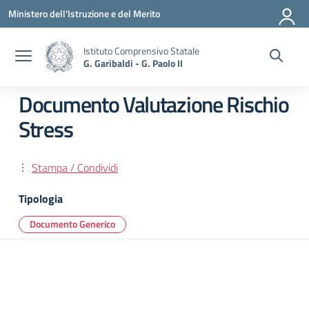
Vai ai contenuti
Vai al menu di navigazione
Vai al footer
Ministero dell'Istruzione e del Merito
Istituto Comprensivo Statale
G. Garibaldi - G. Paolo II
Documento Valutazione Rischio
Stress
Stampa / Condividi
Tipologia
Documento Generico