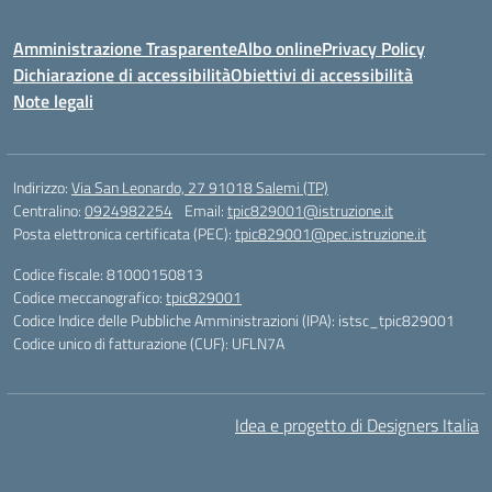
Amministrazione Trasparente
Albo online
Privacy Policy
Dichiarazione di accessibilità
Obiettivi di accessibilità
Note legali
Indirizzo:
Via San Leonardo, 27 91018 Salemi (TP)
Centralino:
0924982254
Email:
tpic829001@istruzione.it
Posta elettronica certificata (PEC):
tpic829001@pec.istruzione.it
Codice fiscale: 81000150813
Codice meccanografico:
tpic829001
Codice Indice delle Pubbliche Amministrazioni (IPA): istsc_tpic829001
Codice unico di fatturazione (CUF): UFLN7A
Idea e progetto di Designers Italia