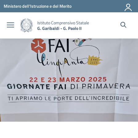
Vai ai contenuti
Vai al menu di navigazione
Vai al footer
Ministero dell'Istruzione e del Merito
Istituto Comprensivo Statale
G. Garibaldi - G. Paolo II