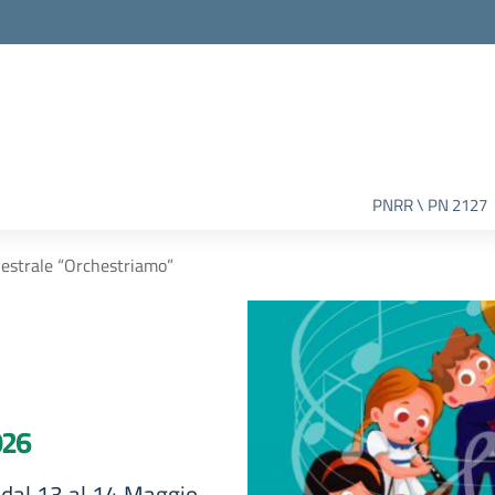
PNRR \ PN 2127
estrale “Orchestriamo”
026
- dal 13 al 14 Maggio