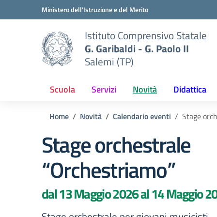
Vai ai contenuti
Vai al menu di navigazione
Vai al footer
Ministero dell'Istruzione e del Merito
Istituto Comprensivo Statale
G. Garibaldi - G. Paolo II
Salemi (TP)
Scuola
Servizi
Novità
Didattica
Home
Novità
Calendario eventi
Stage orch
Stage orchestrale
“Orchestriamo”
dal 13 Maggio 2026 al 14 Maggio 2
Stage orchestrale per giovani musicisti 