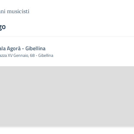
ni musicisti
go
ala Agorà - Gibellina
azza XV Gennaio, 68 - Gibellina