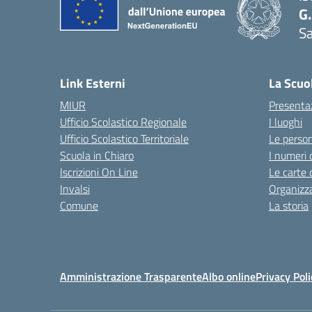
G.
Sa
Link Esterni
La Scuo
MIUR
Presenta
Ufficio Scolastico Regionale
I luoghi
Ufficio Scolastico Territoriale
Le perso
Scuola in Chiaro
I numeri 
Iscrizioni On Line
Le carte 
Invalsi
Organizz
Comune
La storia
Amministrazione Trasparente
Albo online
Privacy Poli