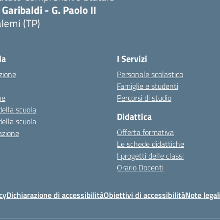
 Garibaldi - G. Paolo II
lemi (TP)
la
I Servizi
zione
Personale scolastico
Famiglie e studenti
ne
Percorsi di studio
della scuola
Didattica
della scuola
Offerta formativa
azione
Le schede didattiche
I progetti delle classi
Orario Docenti
cy
Dichiarazione di accessibilità
Obiettivi di accessibilità
Note legal