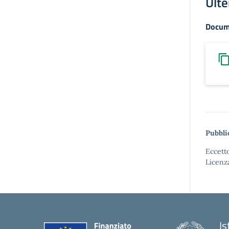
Ulte
Docum
Pubbli
Eccetto
Licenz
Is