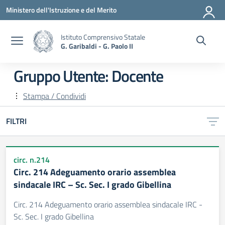
Vai ai contenuti
Vai al menu di navigazione
Vai al footer
Ministero dell'Istruzione e del Merito
Istituto Comprensivo Statale
G. Garibaldi - G. Paolo II
Gruppo Utente:
Docente
Stampa / Condividi
FILTRI
circ. n.214
Circ. 214 Adeguamento orario assemblea
sindacale IRC – Sc. Sec. I grado Gibellina
Circ. 214 Adeguamento orario assemblea sindacale IRC -
Sc. Sec. I grado Gibellina