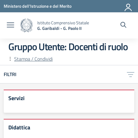
Vai ai contenuti
Vai al menu di navigazione
Vai al footer
Ministero dell'Istruzione e del Merito
Istituto Comprensivo Statale
G. Garibaldi - G. Paolo II
Gruppo Utente:
Docenti di ruolo
Stampa / Condividi
FILTRI
Servizi
Didattica