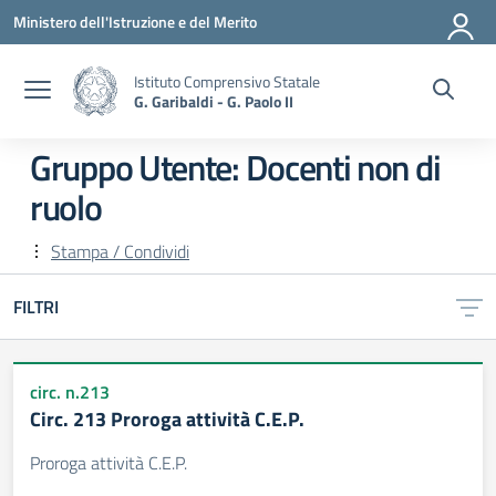
Vai ai contenuti
Vai al menu di navigazione
Vai al footer
Ministero dell'Istruzione e del Merito
Istituto Comprensivo Statale
G. Garibaldi - G. Paolo II
Gruppo Utente:
Docenti non di
ruolo
Stampa / Condividi
FILTRI
circ. n.213
Circ. 213 Proroga attività C.E.P.
Proroga attività C.E.P.