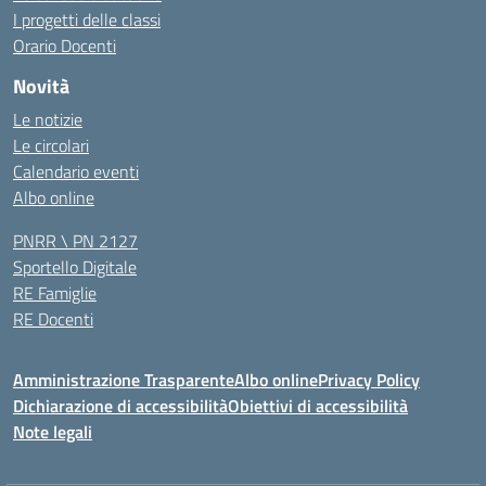
I progetti delle classi
Orario Docenti
Novità
Le notizie
Le circolari
Calendario eventi
Albo online
PNRR \ PN 2127
Sportello Digitale
RE Famiglie
RE Docenti
Amministrazione Trasparente
Albo online
Privacy Policy
Dichiarazione di accessibilità
Obiettivi di accessibilità
Note legali