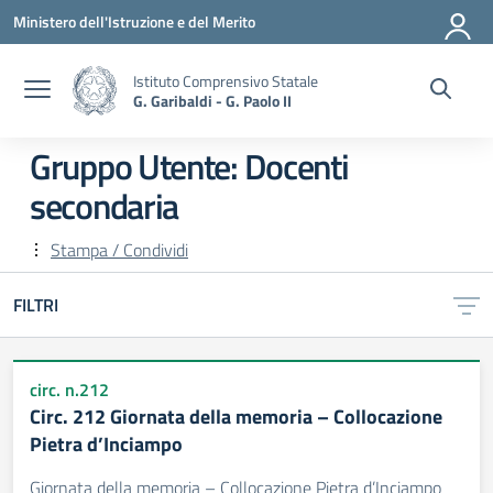
Vai ai contenuti
Vai al menu di navigazione
Vai al footer
Ministero dell'Istruzione e del Merito
Istituto Comprensivo Statale
G. Garibaldi - G. Paolo II
Gruppo Utente:
Docenti
secondaria
Stampa / Condividi
FILTRI
circ. n.212
Circ. 212 Giornata della memoria – Collocazione
Pietra d’Inciampo
Giornata della memoria – Collocazione Pietra d’Inciampo