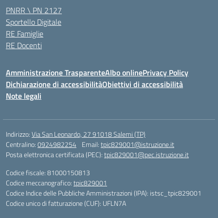
PNRR \ PN 2127
Sportello Digitale
RE Famiglie
RE Docenti
Amministrazione Trasparente
Albo online
Privacy Policy
Dichiarazione di accessibilità
Obiettivi di accessibilità
Note legali
Indirizzo:
Via San Leonardo, 27 91018 Salemi (TP)
Centralino:
0924982254
Email:
tpic829001@istruzione.it
Posta elettronica certificata (PEC):
tpic829001@pec.istruzione.it
Codice fiscale: 81000150813
Codice meccanografico:
tpic829001
Codice Indice delle Pubbliche Amministrazioni (IPA): istsc_tpic829001
Codice unico di fatturazione (CUF): UFLN7A