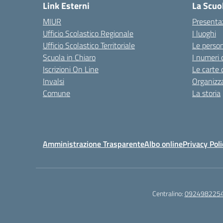
Link Esterni
La Scuo
MIUR
Presenta
Ufficio Scolastico Regionale
I luoghi
Ufficio Scolastico Territoriale
Le perso
Scuola in Chiaro
I numeri 
Iscrizioni On Line
Le carte 
Invalsi
Organizz
Comune
La storia
Amministrazione Trasparente
Albo online
Privacy Poli
Centralino:
092498225