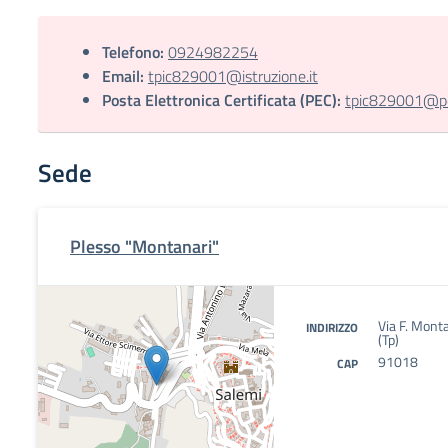
Telefono:
0924982254
Email:
tpic829001@istruzione.it
Posta Elettronica Certificata (PEC):
tpic829001@pec
Sede
Plesso "Montanari"
Via F. Mont
INDIRIZZO
(Tp)
91018
CAP