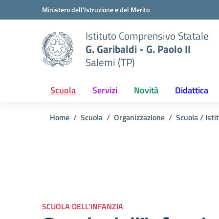
Vai ai contenuti
Vai al menu di navigazione
Vai al footer
Ministero dell'Istruzione e del Merito
Istituto Comprensivo Statale
G. Garibaldi - G. Paolo II
Salemi (TP)
Scuola
Servizi
Novità
Didattica
Home
Scuola
Organizzazione
Scuola / Isti
SCUOLA DELL'INFANZIA