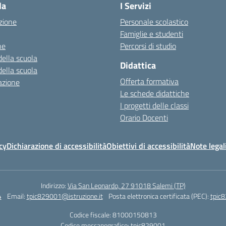
la
I Servizi
zione
Personale scolastico
Famiglie e studenti
ne
Percorsi di studio
della scuola
Didattica
della scuola
Offerta formativa
azione
Le schede didattiche
I progetti delle classi
Orario Docenti
cy
Dichiarazione di accessibilità
Obiettivi di accessibilità
Note legal
Indirizzo:
Via San Leonardo, 27 91018 Salemi (TP)
4
Email:
tpic829001@istruzione.it
Posta elettronica certificata (PEC):
tpic8
Codice fiscale: 81000150813
Codice meccanografico:
tpic829001