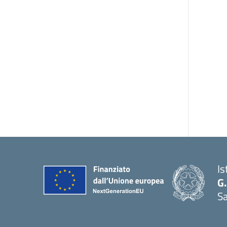
Is
G.
Sa