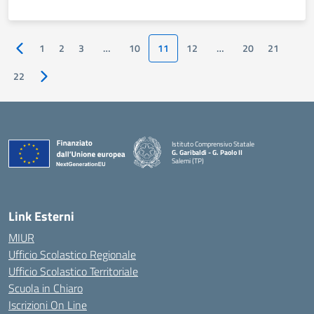
1
2
3
…
10
11
12
…
20
21
Pagina precedente
22
Pagina successiva
Istituto Comprensivo Statale
G. Garibaldi - G. Paolo II
Salemi (TP)
Link Esterni
MIUR
Ufficio Scolastico Regionale
Ufficio Scolastico Territoriale
Scuola in Chiaro
Iscrizioni On Line