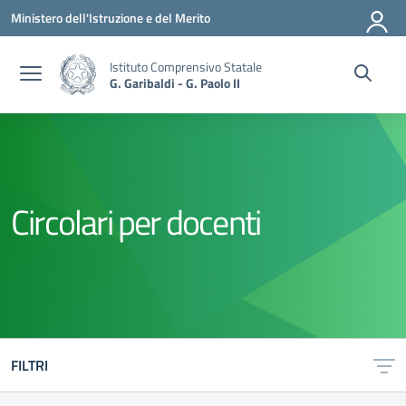
Vai ai contenuti
Vai al menu di navigazione
Vai al footer
Ministero dell'Istruzione e del Merito
Istituto Comprensivo Statale
G. Garibaldi - G. Paolo II
Circolari per docenti
FILTRI