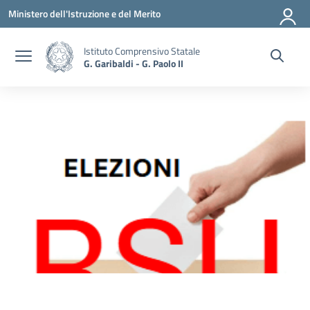
Vai ai contenuti
Vai al menu di navigazione
Vai al footer
Ministero dell'Istruzione e del Merito
Istituto Comprensivo Statale
G. Garibaldi - G. Paolo II