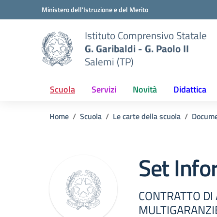
Vai ai contenuti
Vai al menu di navigazione
Vai al footer
Ministero dell'Istruzione e del Merito
Istituto Comprensivo Statale
G. Garibaldi - G. Paolo II
Salemi (TP)
Scuola
Servizi
Novità
Didattica
Home
Scuola
Le carte della scuola
Docume
Set Info
CONTRATTO DI
MULTIGARANZI