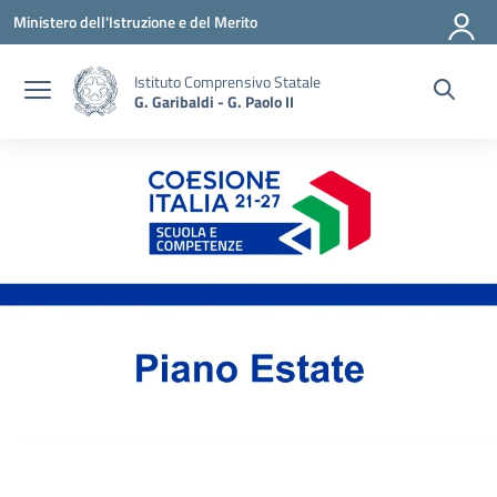
Vai ai contenuti
Vai al menu di navigazione
Vai al footer
Ministero dell'Istruzione e del Merito
Istituto Comprensivo Statale
G. Garibaldi - G. Paolo II