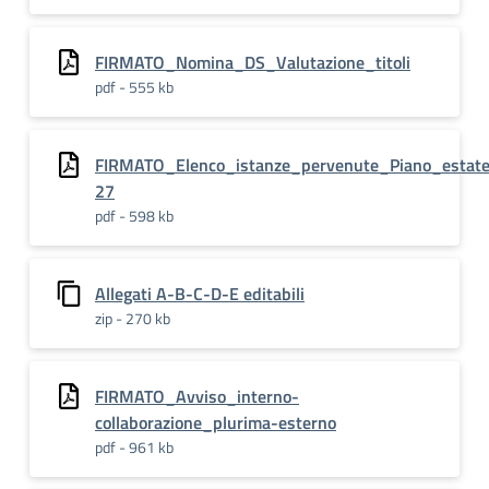
FIRMATO_Nomina_DS_Valutazione_titoli
pdf - 555 kb
FIRMATO_Elenco_istanze_pervenute_Piano_estat
27
pdf - 598 kb
Allegati A-B-C-D-E editabili
zip - 270 kb
FIRMATO_Avviso_interno-
collaborazione_plurima-esterno
pdf - 961 kb